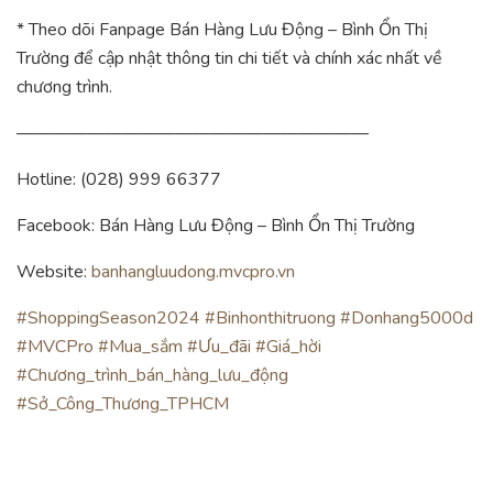
* Theo dõi Fanpage Bán Hàng Lưu Động – Bình Ổn Thị
Trường để cập nhật thông tin chi tiết và chính xác nhất về
chương trình.
————————————————————
Hotline: (028) 999 66377
Facebook: Bán Hàng Lưu Động – Bình Ổn Thị Trường
Website:
banhangluudong.mvcpro.vn
#ShoppingSeason2024
#Binhonthitruong
#Donhang5000d
#MVCPro
#Mua_sắm
#Ưu_đãi
#Giá_hời
#Chương_trình_bán_hàng_lưu_động
#Sở_Công_Thương_TPHCM